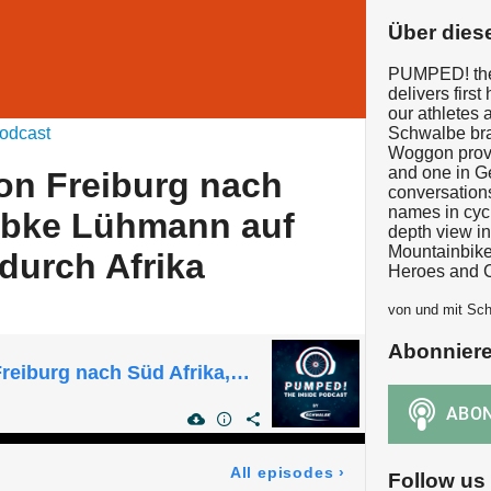
Über dies
PUMPED! the
delivers first 
our athletes 
odcast
Schwalbe bra
Woggon provi
and one in G
on Freiburg nach
conversations
names in cycl
iebke Lühmann auf
depth view in 
Mountainbik
durch Afrika
Heroes and C
von und mit Sch
Abonnier
Episode 205 -Von Freiburg nach Süd Afrika, Wiebke Lühmann auf ihre Rad Reise durch Afrika
All episodes
›
Follow us