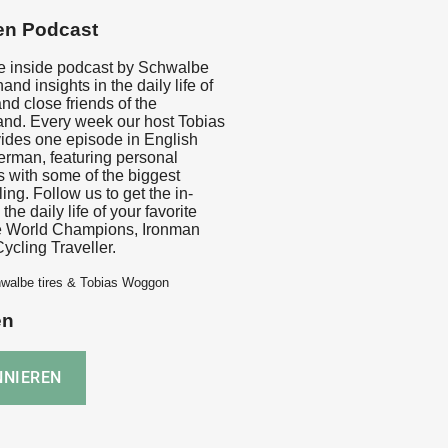
en Podcast
 inside podcast by Schwalbe
hand insights in the daily life of
and close friends of the
nd. Every week our host Tobias
des one episode in English
erman, featuring personal
 with some of the biggest
ing. Follow us to get the in-
the daily life of your favorite
e World Champions, Ironman
ycling Traveller.
walbe tires & Tobias Woggon
en